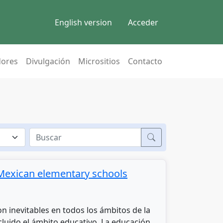
English version
Acceder
dores
Divulgación
Micrositios
Contacto
Buscar
 Mexican elementary schools
on inevitables en todos los ámbitos de la
ncluido el ámbito educativo. La educación