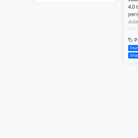
4.0 
pers
aula
doce
Pa
Four
Smar