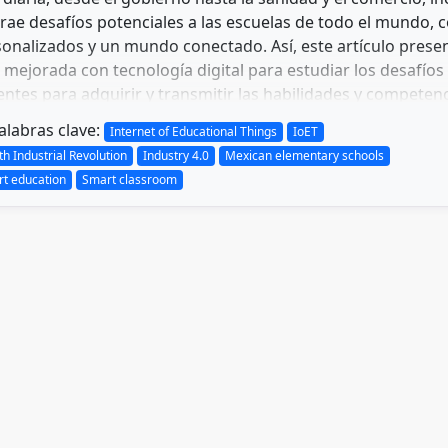
trae desafíos potenciales a las escuelas de todo el mundo, c
onalizados y un mundo conectado. Así, este artículo pres
 mejorada con tecnología digital para estudiar los desafío
ntes para adquirir y transmitir las habilidades y competenci
labras clave:
Internet of Educational Things
IoET
th Industrial Revolution
Industry 4.0
Mexican elementary schools
t education
Smart classroom