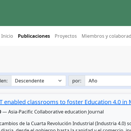
Inicio
Publicaciones
Proyectos
Miembros y colabora
en:
por:
T enabled classrooms to foster Education 4.0 in
0
— Asia-Pacific Collaborative education Journal
cambios de la Cuarta Revolución Industrial (Industria 4.0) s
 diaria, desde el gobierno hasta la sanidad y el comercio, i