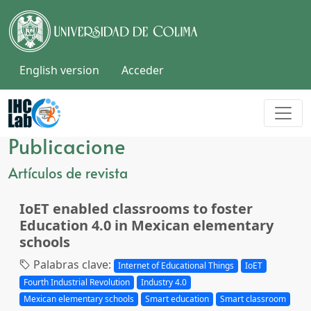
English version
Acceder
Publicacione
Artículos de revista
IoET enabled classrooms to foster
Education 4.0 in Mexican elementary
schools
Palabras clave:
Internet of Educational Things
IoET
Fourth Industrial Revolution
Industry 4.0
Mexican elementary schools
Smart education
Smart classroom